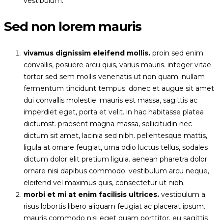
vestibulum.
Sed non lorem mauris
vivamus dignissim eleifend mollis.
proin sed enim
convallis, posuere arcu quis, varius mauris. integer vitae
tortor sed sem mollis venenatis ut non quam. nullam
fermentum tincidunt tempus. donec et augue sit amet
dui convallis molestie. mauris est massa, sagittis ac
imperdiet eget, porta et velit. in hac habitasse platea
dictumst. praesent magna massa, sollicitudin nec
dictum sit amet, lacinia sed nibh. pellentesque mattis,
ligula at ornare feugiat, urna odio luctus tellus, sodales
dictum dolor elit pretium ligula. aenean pharetra dolor
ornare nisi dapibus commodo. vestibulum arcu neque,
eleifend vel maximus quis, consectetur ut nibh.
morbi et mi at enim facilisis ultrices.
vestibulum a
risus lobortis libero aliquam feugiat ac placerat ipsum.
mauris commodo nisi eget quam porttitor, eu sagittis