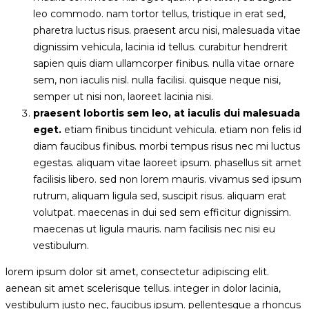
leo commodo. nam tortor tellus, tristique in erat sed,
pharetra luctus risus. praesent arcu nisi, malesuada vitae
dignissim vehicula, lacinia id tellus. curabitur hendrerit
sapien quis diam ullamcorper finibus. nulla vitae ornare
sem, non iaculis nisl. nulla facilisi. quisque neque nisi,
semper ut nisi non, laoreet lacinia nisi.
praesent lobortis sem leo, at iaculis dui malesuada
eget.
etiam finibus tincidunt vehicula. etiam non felis id
diam faucibus finibus. morbi tempus risus nec mi luctus
egestas. aliquam vitae laoreet ipsum. phasellus sit amet
facilisis libero. sed non lorem mauris. vivamus sed ipsum
rutrum, aliquam ligula sed, suscipit risus. aliquam erat
volutpat. maecenas in dui sed sem efficitur dignissim.
maecenas ut ligula mauris. nam facilisis nec nisi eu
vestibulum.
lorem ipsum dolor sit amet, consectetur adipiscing elit.
aenean sit amet scelerisque tellus. integer in dolor lacinia,
vestibulum justo nec, faucibus ipsum. pellentesque a rhoncus