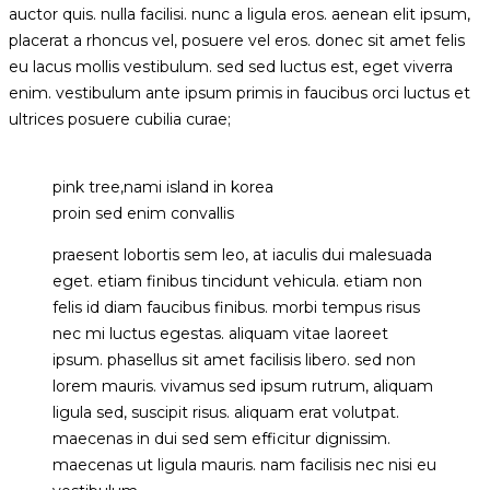
auctor quis. nulla facilisi. nunc a ligula eros. aenean elit ipsum,
placerat a rhoncus vel, posuere vel eros. donec sit amet felis
eu lacus mollis vestibulum. sed sed luctus est, eget viverra
enim. vestibulum ante ipsum primis in faucibus orci luctus et
ultrices posuere cubilia curae;
pink tree,nami island in korea
proin sed enim convallis
praesent lobortis sem leo, at iaculis dui malesuada
eget. etiam finibus tincidunt vehicula. etiam non
felis id diam faucibus finibus. morbi tempus risus
nec mi luctus egestas. aliquam vitae laoreet
ipsum. phasellus sit amet facilisis libero. sed non
lorem mauris. vivamus sed ipsum rutrum, aliquam
ligula sed, suscipit risus. aliquam erat volutpat.
maecenas in dui sed sem efficitur dignissim.
maecenas ut ligula mauris. nam facilisis nec nisi eu