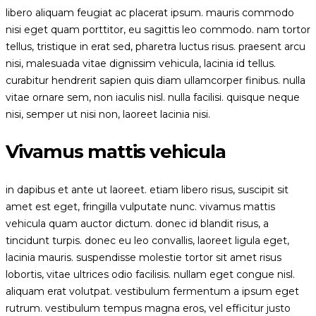
libero aliquam feugiat ac placerat ipsum. mauris commodo
nisi eget quam porttitor, eu sagittis leo commodo. nam tortor
tellus, tristique in erat sed, pharetra luctus risus. praesent arcu
nisi, malesuada vitae dignissim vehicula, lacinia id tellus.
curabitur hendrerit sapien quis diam ullamcorper finibus. nulla
vitae ornare sem, non iaculis nisl. nulla facilisi. quisque neque
nisi, semper ut nisi non, laoreet lacinia nisi.
Vivamus mattis vehicula
in dapibus et ante ut laoreet. etiam libero risus, suscipit sit
amet est eget, fringilla vulputate nunc. vivamus mattis
vehicula quam auctor dictum. donec id blandit risus, a
tincidunt turpis. donec eu leo convallis, laoreet ligula eget,
lacinia mauris. suspendisse molestie tortor sit amet risus
lobortis, vitae ultrices odio facilisis. nullam eget congue nisl.
aliquam erat volutpat. vestibulum fermentum a ipsum eget
rutrum. vestibulum tempus magna eros, vel efficitur justo