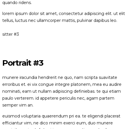
quando ridens.
lorem ipsum dolor sit amet, consectetur adipiscing elit. ut elit
tellus, luctus nec ullamcorper mattis, pulvinar dapibus leo.
sitter #3
Portrait #3
munere iracundia hendrerit ne quo, nam scripta suavitate
erroribus et. ei vix congue integre platonem, mea eu audire
nominati, eam ut nullam adipiscing definiebas. te qui etiam
paulo verterem. id appetere periculis nec, agam partem
semper vim an.
euismod voluptaria quaerendum pri ea. te eligendi placerat
efficiantur vim, ne dico minim exerci eum, duo munere