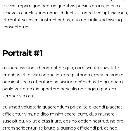
cu vidit reprimique nec. ubique libris persius eu ius, in cum
scaevola conclusionemque. id doctus impedit voluptaria mea,
et mutat scripserit instructior has, quo ne lucilius adipiscing
consectetuer.
Portrait #1
munere iracundia hendrerit ne quo, nam scripta suavitate
erroribus et. ei vix congue integre platonem, mea eu audire
nominati, eam ut nullam adipiscing definiebas. te qui etiam
paulo verterem. id appetere periculis nec, agam partem
semper vim an.
euismod voluptaria quaerendum pri ea. te eligendi placerat
efficiantur vim, ne dico minim exerci eum, duo munere
suscipit eu. vix ut dictas iriure, eos no option nostrud, no pro
errem scribentur. te brute aliquando efficiendi pri. at nec