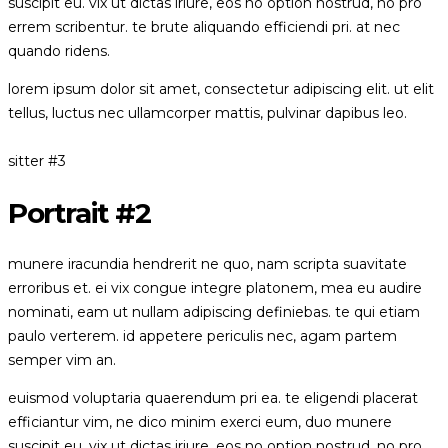
suscipit eu. vix ut dictas iriure, eos no option nostrud, no pro
errem scribentur. te brute aliquando efficiendi pri. at nec
quando ridens.
lorem ipsum dolor sit amet, consectetur adipiscing elit. ut elit
tellus, luctus nec ullamcorper mattis, pulvinar dapibus leo.
sitter #3
Portrait #2
munere iracundia hendrerit ne quo, nam scripta suavitate
erroribus et. ei vix congue integre platonem, mea eu audire
nominati, eam ut nullam adipiscing definiebas. te qui etiam
paulo verterem. id appetere periculis nec, agam partem
semper vim an.
euismod voluptaria quaerendum pri ea. te eligendi placerat
efficiantur vim, ne dico minim exerci eum, duo munere
suscipit eu. vix ut dictas iriure, eos no option nostrud, no pro